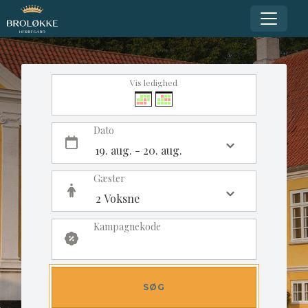
Vis ledighed
Dato
Gæster
Kampagnekode
SØG