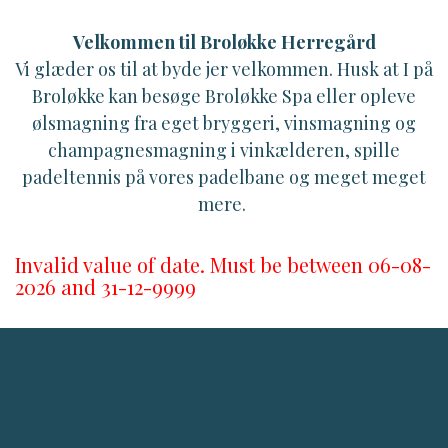
Velkommen til Broløkke Herregård
Vi glæder os til at byde jer velkommen. Husk at I på
Broløkke kan besøge Broløkke Spa eller opleve
ølsmagning fra eget bryggeri, vinsmagning og
champagnesmagning i vinkælderen, spille
padeltennis på vores padelbane og meget meget
mere.
Invalid value of date. Must be between 06-08-
2026 and 31-12-9999