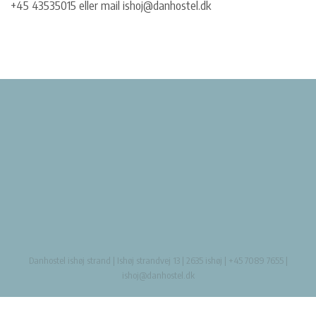
+45 43535015
eller mail ishoj@danhostel.dk
Danhostel ishøj strand | Ishøj strandvej 13 | 2635 ishøj | +45 7089 7655 |
ishoj@danhostel.dk