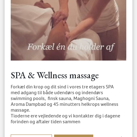
Indløs gavekort. Gavekortkode skal tastes nøjagtig som på beviset
GÅ TIL BETALING
Annullering eller ombooking skal ske til reception@hoteldeville.dk
SPA & Wellness massage
Forkæl din krop og dit sind i vores tre etagers SPA
med adgang til både udendørs og indendørs
swimming pools, finsk sauna, Maghogni Sauna,
Aroma Dampbad og 45 minutters helkrops wellness
massage.
Tioderne ere vejledende og vi kontakter dig i dagene
forinden og aftaler tiden sammen