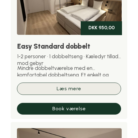
DKK 950,00
Easy Standard dobbelt
1-2 personer · 1 dobbeltseng · Kæledyr tilladt
mod gebyr
Mindre dobbeltværelse med en
komfortabel dobbeltseng. Et enkelt og
effektivt valg til et eller to personer.
Kæledyr er velkomne mod gebyr.
Læs mere
Book værelse