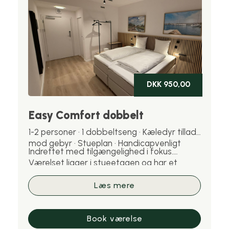
DKK 950,00
Easy Comfort dobbelt
1-2 personer · 1 dobbeltseng · Kæledyr tilladt
mod gebyr · Stueplan · Handicapvenligt
Indrettet med tilgængelighed i fokus.
Værelset ligger i stueetagen og har et
større handicapvenligt badeværelse.
Samme komfort og plads som Easy
Læs mere
Comfort. Kæledyr er velkomne mod gebyr.
Book værelse