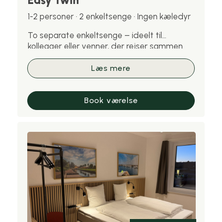
Easy Twin
1-2 personer · 2 enkeltsenge · Ingen kæledyr
To separate enkeltsenge – ideelt til
kollegaer eller venner, der rejser sammen.
Bemærk: kæledyr er ikke tilladt på dette
værelse.
Læs mere
Book værelse