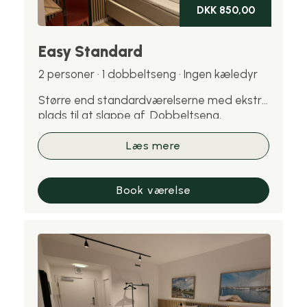
DKK 850,00
Easy Standard
2 personer · 1 dobbeltseng · Ingen kæledyr
Større end standardværelserne med ekstra
plads til at slappe af. Dobbeltseng,
skrivebord, Wi-Fi og privat badeværelse.
Velegnet til par eller gæster, der opholder
Læs mere
sig flere dage. Bemærk: kæledyr er ikke
tilladt på dette værelse.
Book værelse