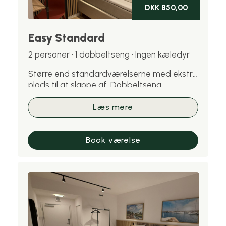
DKK 850,00
Easy Standard
2 personer · 1 dobbeltseng · Ingen kæledyr
Større end standardværelserne med ekstra
plads til at slappe af. Dobbeltseng,
skrivebord, Wi-Fi og privat badeværelse.
Velegnet til par eller gæster, der opholder
Læs mere
sig flere dage. Bemærk: kæledyr er ikke
tilladt på dette værelse.
Book værelse