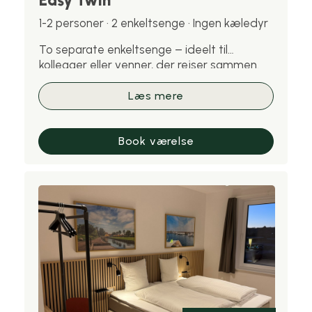
Easy Twin
1-2 personer · 2 enkeltsenge · Ingen kæledyr
To separate enkeltsenge – ideelt til
kollegaer eller venner, der rejser sammen.
Bemærk: kæledyr er ikke tilladt på dette
værelse.
Læs mere
Book værelse