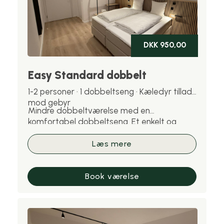
DKK 950,00
Easy Standard dobbelt
1-2 personer · 1 dobbeltseng · Kæledyr tilladt
mod gebyr
Mindre dobbeltværelse med en
komfortabel dobbeltseng. Et enkelt og
effektivt valg til et eller to personer.
Kæledyr er velkomne mod gebyr.
Læs mere
Book værelse