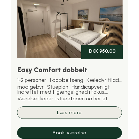
DKK 950,00
Easy Comfort dobbelt
1-2 personer · 1 dobbeltseng · Kæledyr tilladt
mod gebyr · Stueplan · Handicapvenligt
Indrettet med tilgængelighed i fokus.
Værelset ligger i stueetagen og har et
større handicapvenligt badeværelse.
Samme komfort og plads som Easy
Læs mere
Comfort. Kæledyr er velkomne mod gebyr.
Book værelse