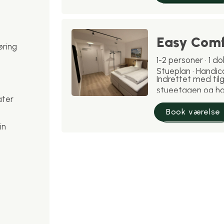
Easy Comf
øring
1-2 personer · 1 d
Stueplan · Handic
Indrettet med tilg
stueetagen og har
ater
badeværelse. Sa
Comfort. Kæledyr
Book værelse
Læs mere
in