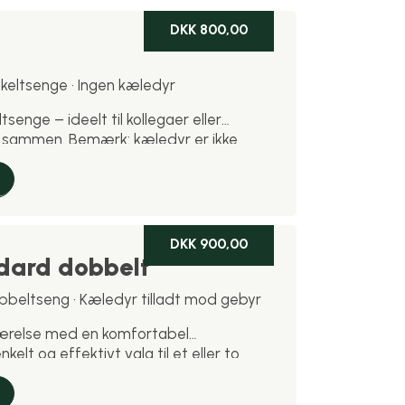
DKK 800,00
nkeltsenge · Ingen kæledyr
senge – ideelt til kollegaer eller
er sammen. Bemærk: kæledyr er ikke
ærelse.
DKK 900,00
dard dobbelt
dobbeltseng · Kæledyr tilladt mod gebyr
ærelse med en komfortabel
kelt og effektivt valg til et eller to
r er velkomne mod gebyr.