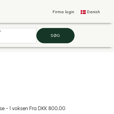
Firma login
Danish
e
SØG
lse -
1
voksen
Fra DKK 800,00