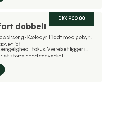
DKK 900,00
ort dobbelt
obbeltseng · Kæledyr tilladt mod gebyr ·
apvenligt
ængelighed i fokus. Værelset ligger i
 et større handicapvenligt
mme komfort og plads som Easy
 er velkomne mod gebyr.