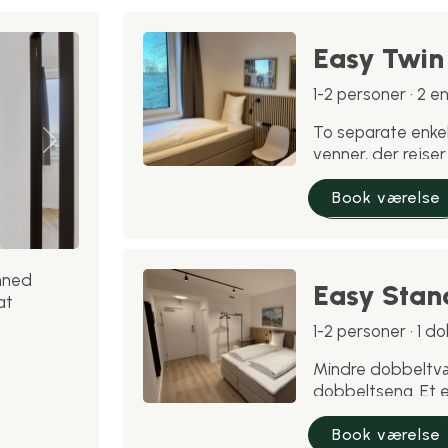
Easy Twin
1-2 personer · 2 e
To separate enkelt
Next
venner, der rejs
tilladt på dette v
Book værelse
Læs mere
inned
Easy Stan
at
1-2 personer · 1 
Mindre dobbeltv
dobbeltseng. Et en
personer. Kæledy
Book værelse
Læs mere