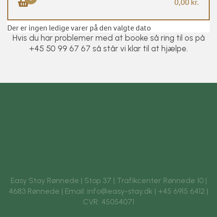
0,00 kr.
×
Der er ingen ledige varer på den valgte dato
Hvis du har problemer med at booke så ring til os på
+45 50 99 67 67 så står vi klar til at hjælpe.
Gå til betaling
Acceptér
handelsbetingelserne
GÅ TIL BETALING
Easy Stay Rønnede | Stop 37 | Trafikcenter Rønnede 10 |
4683 Rønnede | Email: info@easy-stay.dk | +45 6915 6412 |
CVR: 45054071