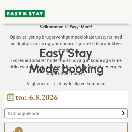
Velkommen til Easy-Meet!
Oplev et lyst og brugervenligt mødelokale udstyret med
en digital skærm og whiteboard – perfekt til produktive
Easy Stay
møder.
I vores automater finder du et udvalg af kolde og varme
Møde booking
drikkevarer samt lækre snacks, så du kan holde energien
oppe under mødet.
Vi glæder os til at byde dig velkommen!
tor. 6.8.2026
0