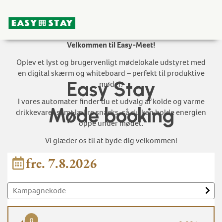
Velkommen til Easy-Meet!
Oplev et lyst og brugervenligt mødelokale udstyret med
en digital skærm og whiteboard – perfekt til produktive
Easy Stay
møder.
I vores automater finder du et udvalg af kolde og varme
Møde booking
drikkevarer samt lækre snacks, så du kan holde energien
oppe under mødet.
Vi glæder os til at byde dig velkommen!
fre. 7.8.2026
0