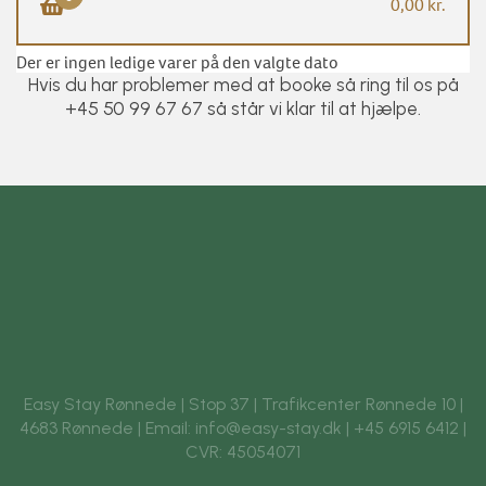
0,00 kr.
×
Der er ingen ledige varer på den valgte dato
Hvis du har problemer med at booke så ring til os på
+45 50 99 67 67 så står vi klar til at hjælpe.
Gå til betaling
Acceptér
handelsbetingelserne
GÅ TIL BETALING
Easy Stay Rønnede | Stop 37 | Trafikcenter Rønnede 10 |
4683 Rønnede | Email: info@easy-stay.dk | +45 6915 6412 |
CVR: 45054071