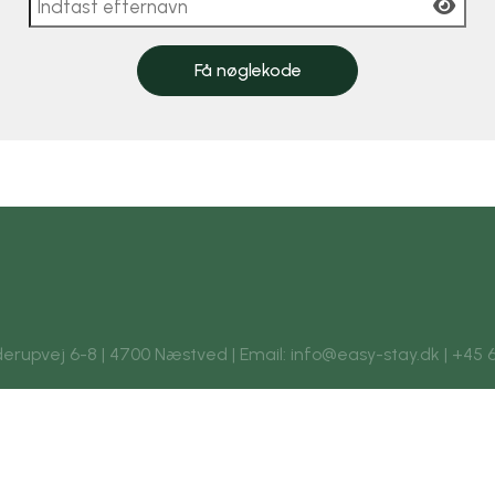
Få nøglekode
rupvej 6-8 | 4700 Næstved | Email: info@easy-stay.dk | +45 6