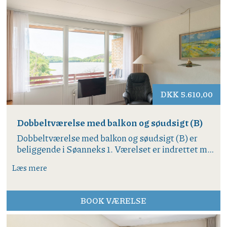
DKK 5.610,00
Dobbeltværelse med balkon og søudsigt (B)
Dobbeltværelse med balkon og søudsigt (B) er
beliggende i Søanneks 1. Værelset er indrettet med
dobbeltseng, TV og lænestole. Entré med
Læs mere
garderobeskab. Badeværelse med douche/WC.
Køleskab og WIFI. Møbleret balkon og den
smukkeste udsigt over Hammersø og Hammeren.
BOOK VÆRELSE
Alle værelser er røgfri, men på visse balkoner er
tobaksrygning tilladt. Kontakt os gerne herom ved