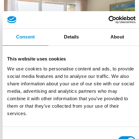
Consent
Details
About
DKK 4.590,00
Dobbeltværelse med balkon og søudsigt (B)
This website uses cookies
Dobbeltværelse med balkon og søudsigt (B) er
We use cookies to personalise content and ads, to provide
beliggende i Søanneks 1. Værelset er indrettet med
social media features and to analyse our traffic. We also
dobbeltseng, TV og lænestole. Entré med
share information about your use of our site with our social
Læs mere
garderobeskab. Badeværelse med douche/WC.
media, advertising and analytics partners who may
Køleskab og WIFI. Møbleret balkon og den
combine it with other information that you’ve provided to
smukkeste udsigt over Hammersø og Hammeren.
BOOK VÆRELSE
them or that they’ve collected from your use of their
Alle værelser er røgfri, men på visse balkoner er
services.
tobaksrygning tilladt. Kontakt os gerne herom ved
ønsker
Consent