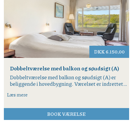
ønsker
DKK 6.150,00
Dobbeltværelse med balkon og søudsigt (A)
Dobbeltværelse med balkon og søudsigt (A) er
beliggende i hovedbygning. Værelset er indrettet
med dobbeltseng, TV og lænestole. Entré med
Læs mere
garderobeskab. Badeværelse med douche/WC.
Køleskab og WIFI. Møbleret balkon og den
smukkeste udsigt over Hammersø og Hammeren.
BOOK VÆRELSE
Værelse og balkon er røgfrit.