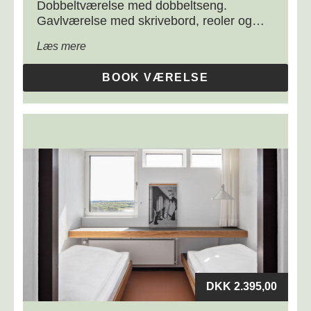
Dobbeltværelse
Dobbeltværelse med dobbeltseng.
Gavlværelse med skrivebord, reoler og
bøjlestang samt eget bad og toilet. Flot
Læs mere
udsigt over Birk og adgang til tekøkken med
minibar.
BOOK VÆRELSE