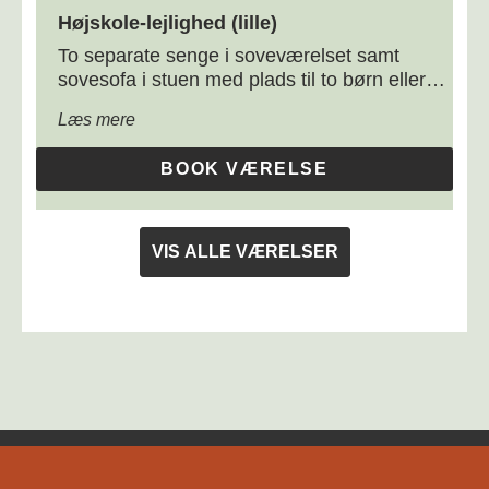
DKK 2.395,00
Højskole-lejlighed (lille)
To separate senge i soveværelset samt
sovesofa i stuen med plads til to børn eller
en voksen. Lejlighed med tekøkken,
Læs mere
soveværelse og stue med spiseplads. Plads
til op til fire personer.(to voksne og to børn,
BOOK VÆRELSE
eller tre voksne)
VIS ALLE VÆRELSER