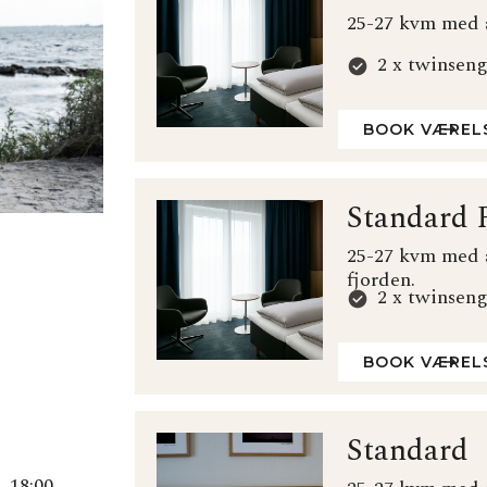
25-27 kvm med al
2 x twinseng
Mindre bade
Next
hårtørrer
LÆS MERE
BOOK VÆREL
Mulighed fo
Loungestole
49” TV
Chromecast t
Standard 
yndlingstjen
25-27 kvm med a
To stole og 
fjorden.
terrasse/alta
2 x twinseng
Wifi
Mindre bade
hårtørrer
LÆS MERE
BOOK VÆREL
Mulighed fo
Loungestole
49” TV
Chromecast t
Standard
yndlingstjen
. 18:00