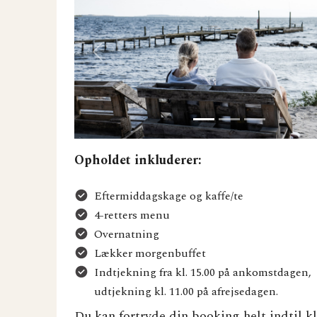
Previous
Opholdet inkluderer:
Eftermiddagskage og kaffe/te
4-retters menu
Overnatning
Lækker morgenbuffet
Indtjekning fra kl. 15.00 på ankomstdagen,
udtjekning kl. 11.00 på afrejsedagen.
Du kan fortryde din booking helt indtil kl