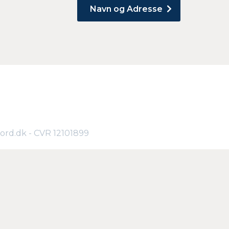
Navn og Adresse
jord.dk - CVR 12101899