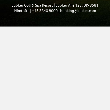
Lübker Golf & Spa Resort | Lübker Allé 123, DK-8581
Nimtofte | +45 3840 8000 | booking@lubker.com