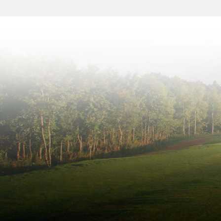
Gå til betaling
Indløs Gavekort. Gavekortkode Skal Tastes Nøjagtig Som På Beviset
Ja tak til nyhedsbrev om Golf
Acceptér
handelsbetingelserne
.
Send og afslut bestilling
Annullering eller ombooking skal ske til wellness@lubker.com