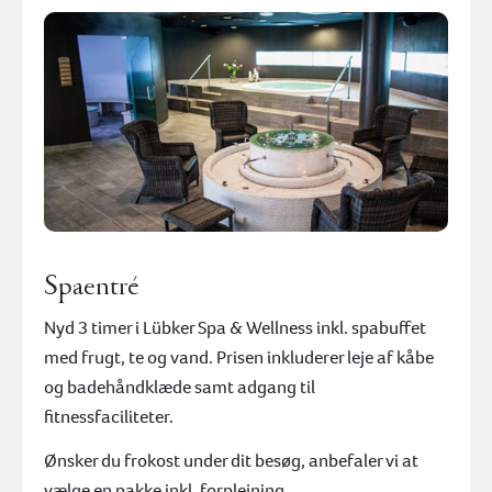
Spaentré
Nyd 3 timer i Lübker Spa & Wellness inkl. spabuffet
med frugt, te og vand. Prisen inkluderer leje af kåbe
og badehåndklæde samt adgang til
fitnessfaciliteter.
Ønsker du frokost under dit besøg, anbefaler vi at
vælge en pakke inkl. forplejning.