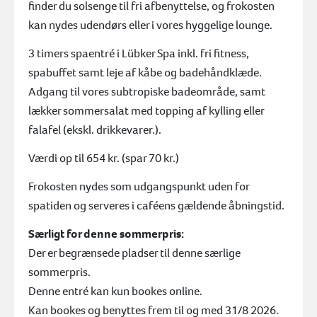
finder du solsenge til fri afbenyttelse, og frokosten
kan nydes udendørs eller i vores hyggelige lounge.
Indløs Gavekort. Gavekortkode Skal Tastes Nøjagtig Som På Beviset
3 timers spaentré i Lübker Spa inkl. fri fitness,
Ja tak til nyhedsbrev om Golf
spabuffet samt leje af kåbe og badehåndklæde
.
Acceptér
handelsbetingelserne og privatlivspolitik
Adgang til vores subtropiske badeområde, samt
Gå til betaling
l
ækker sommersalat med topping af kylling eller
falafel
(ekskl. drikkevarer.)
.
Annullering eller ombooking skal ske til wellness@lubker.com
Værdi op til 654 kr. (spar 70 kr.)
Frokosten nydes som udgangspunkt uden for
spatiden og se
rveres i caféens gældende åbningstid.
Særligt for denne sommerpris:
Der er begrænsede pladser til denne særlige
sommerpris.
Denne entré kan kun bookes online.
Kan bookes og benyttes frem til og med 31/8 2026.