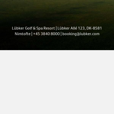
Lübker Golf & Spa Resort | Lübker Allé 123, DK-8581
Nimtofte | +45 3840 8000 | booking@lubker.com