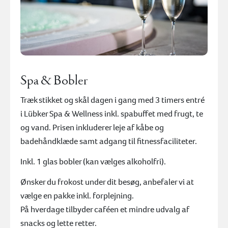
Spa & Bobler
Træk stikket og skål dagen i gang med 3 timers entré
i Lübker Spa & Wellness inkl. spabuffet med frugt, te
og vand. Prisen inkluderer leje af kåbe og
badehåndklæde samt adgang til fitnessfaciliteter.
Inkl. 1 glas bobler (kan vælges alkoholfri).
Ønsker du frokost under dit besøg, anbefaler vi at
vælge en pakke inkl. forplejning.
På hverdage tilbyder caféen et mindre udvalg af
snacks og lette retter.