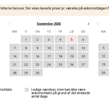
DATOER
felterne herover. Der vises laveste priser pr. værelse på ankomstdagen 
Værelsebooking
September 2026
MA
TI
ON
TO
FR
LØ
SØ
MA
 du velkommen til at kontakte os på mail
kontakt@nymin
1
2
3
4
5
6
75289211.
5
7
8
9
10
11
12
13
i kun modtager gavekort fra Nymindegab Kro og Small Da
12
14
15
16
17
18
19
20
19
21
22
23
24
25
26
27
grænset plads i den ønskede periode, har vi lukket for onl
26
28
29
30
mstdato
Ledige værelser, men kan ikke være
på mail
kontakt@nymindegabkro.dk
eller tlf. 75289211, f
ankomstdato på grund af det ønskede
antal dage