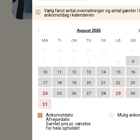
Vælg først antal overnatninger og antal gæster i 
ankomstdag i kalenderen.
August 2026
MA
TI
ON
TO
FR
LØ
SØ
Har du spørgsmål, er
27
28
29
30
31
1
2
3
4
5
6
7
8
9
Bemærk, at v
10
11
12
13
14
15
16
17
18
19
20
21
22
23
Da vi har be
24
25
26
27
28
29
30
31
Ankomstdato
Mulig anko
Kontakt og gerne 
Afrejsedato
Samlet pris pr. værelse
for hele opholdet