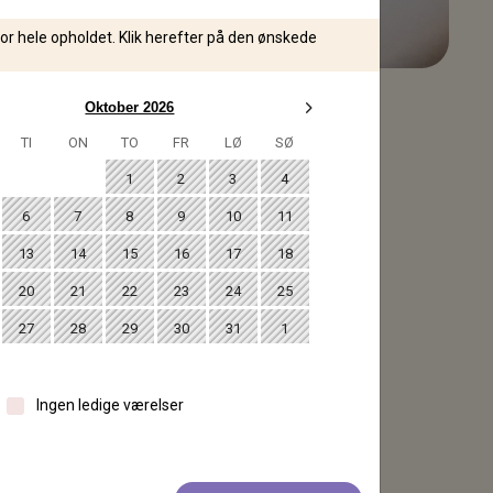
for hele opholdet. Klik herefter på den ønskede
Oktober 2026
TI
ON
TO
FR
LØ
SØ
degabkro.dk
eller tlf.
1
2
3
4
6
7
8
9
10
11
nish Hotels.
13
14
15
16
17
18
20
21
22
23
24
25
ine booking.
27
28
29
30
31
1
Ingen ledige værelser
or at høre nærmere.