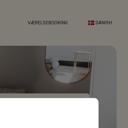
VÆRELSEBOOKING
DANISH
Kampagnekode