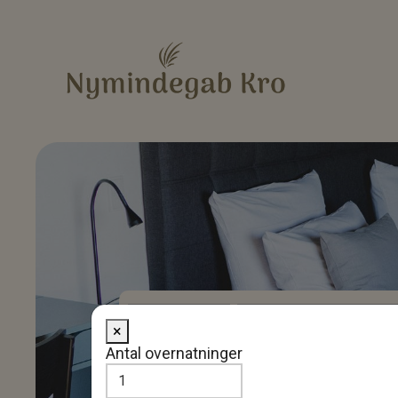
Dato
Vis ledighed
×
Antal overnatninger