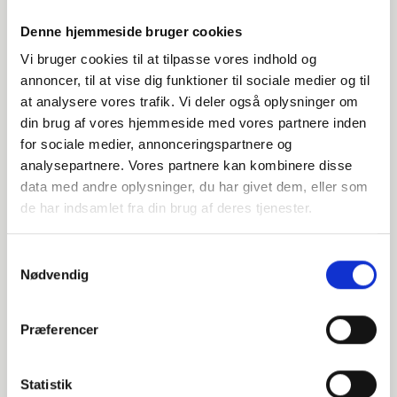
Denne hjemmeside bruger cookies
150,00 kr.
Vi bruger cookies til at tilpasse vores indhold og
annoncer, til at vise dig funktioner til sociale medier og til
at analysere vores trafik. Vi deler også oplysninger om
din brug af vores hjemmeside med vores partnere inden
for sociale medier, annonceringspartnere og
analysepartnere. Vores partnere kan kombinere disse
data med andre oplysninger, du har givet dem, eller som
de har indsamlet fra din brug af deres tjenester.
Samtykkevalg
Nødvendig
Præferencer
BARN 0-11 ÅR
ENTREBILLET
Statistik