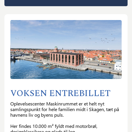
×
GÅ TIL BETALING
VOKSEN ENTREBILLET
Acceptér
handelsbetingelserne
.
Oplevelsescenter Maskinrummet er et helt nyt
samlingspunkt for hele familien midt i Skagen, tæt på
Gå til betaling
havnens liv og byens puls.
Her findes 10.000 m² fyldt med motorbrøl,
designklassikere og plads til leg.