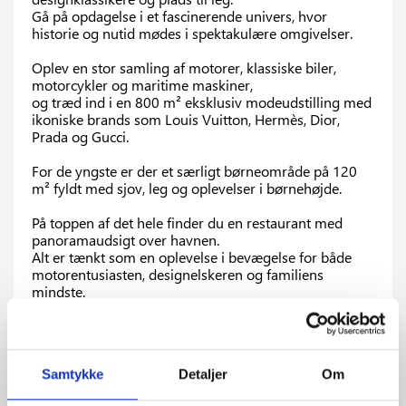
Gå på opdagelse i et fascinerende univers, hvor
historie og nutid mødes i spektakulære omgivelser.
Oplev en stor samling af motorer, klassiske biler,
motorcykler og maritime maskiner,
og træd ind i en 800 m² eksklusiv modeudstilling med
ikoniske brands som Louis Vuitton, Hermès, Dior,
Prada og Gucci.
For de yngste er der et særligt børneområde på 120
m² fyldt med sjov, leg og oplevelser i børnehøjde.
På toppen af det hele finder du en restaurant med
panoramaudsigt over havnen.
Alt er tænkt som en oplevelse i bevægelse for både
motorentusiasten, designelskeren og familiens
mindste.
10:00-17:00
Samtykke
Detaljer
Om
0