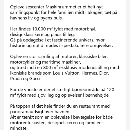
Oplevelsescenter Maskinrummet er et helt nyt
samlingspunkt for hele familien midt i Skagen, tæt på
havnens liv og byens puls.
Her findes 10.000 m² fyldt med motorbrøl,
designklassikere og plads til leg.
Gå på opdagelse i et fascinerende univers, hvor
historie og nutid mødes i spektakulære omgivelser.
Oplev en stor samling af motorer, klassiske biler,
motorcykler og maritime maskiner,
og træd ind i en 800 m² eksklusiv modeudstilling med
ikoniske brands som Louis Vuitton, Hermès, Dior,
Prada og Gucci.
For de yngste er der et særligt børneområde på 120
m² fyldt med sjov, leg og oplevelser i børnehøjde.
På toppen af det hele finder du en restaurant med
panoramaudsigt over havnen.
Alt er tænkt som en oplevelse i bevægelse for både
motorentusiasten, designelskeren og familiens
mindste.