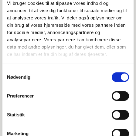
Vi bruger cookies til at tilpasse vores indhold og
annoncer, til at vise dig funktioner til sociale medier og til
at analysere vores trafik. Vi deler også oplysninger om
din brug af vores hjemmeside med vores partnere inden
for sociale medier, annonceringspartnere og
analysepartnere. Vores partnere kan kombinere disse
BILLET TUNØ BÅDEN
data med andre oplysninger, du har givet dem, eller som
de har indsamlet fra din brug af deres tjenester.
Postbåden Tunø tilbyder havnerundfart, hvor du kan
opleve Skagen fra 'søsiden'.
Samtykkevalg
Nødvendig
Postbåden Tunø - en maritim tidsrejse i Skagen
.
Postbåden Tunø er en autentisk motorfærge fra 1965,
der i dag tilbyder havnerundfarter i Skagen.
Præferencer
Oprindeligt bygget til at transportere post og
passagerer mellem Tunø og fastlandet, har båden en
rig historie og en særlig plads i dansk søfartshistorie.
Statistik
Kapicitet: op til 36 passagerer
Marketing
Oplev Skagen fra søsiden på en 90 minutters