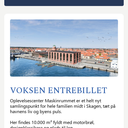
×
GÅ TIL BETALING
VOKSEN ENTREBILLET
Acceptér
handelsbetingelserne
.
Oplevelsescenter Maskinrummet er et helt nyt
samlingspunkt for hele familien midt i Skagen, tæt på
Gå til betaling
havnens liv og byens puls.
Her findes 10.000 m² fyldt med motorbrøl,
designklassikere og plads til leg.