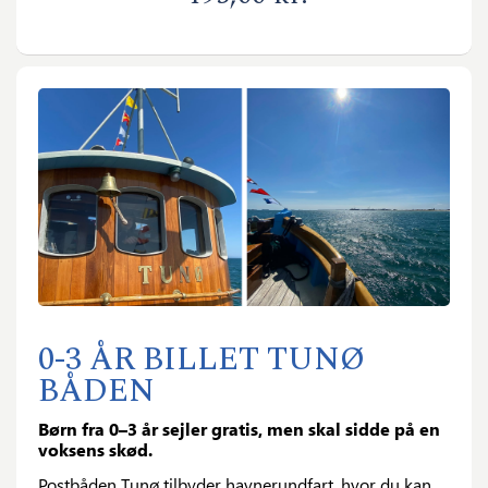
0-3 ÅR BILLET TUNØ
BÅDEN
Børn fra 0–3 år sejler gratis, men skal sidde på en
voksens skød.
Postbåden Tunø tilbyder havnerundfart, hvor du kan