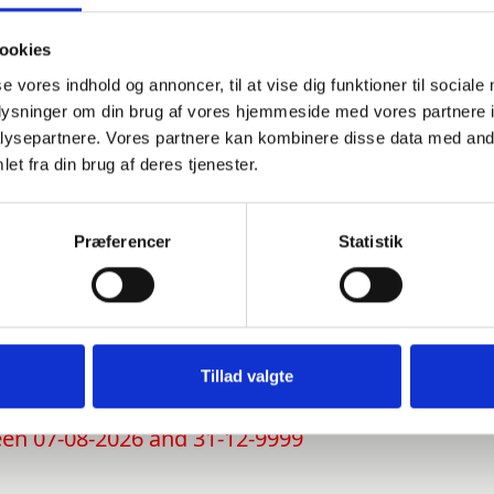
ookies
se vores indhold og annoncer, til at vise dig funktioner til sociale
oplysninger om din brug af vores hjemmeside med vores partnere i
ysepartnere. Vores partnere kan kombinere disse data med andr
et fra din brug af deres tjenester.
Præferencer
Statistik
OTEL & OPLEVELSESCENT
 oplevelse, så kan du desværre ikke benytte dette link. Her beder vi
Tillad valgte
ween 07-08-2026 and 31-12-9999