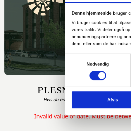
Denne hjemmeside bruger c
Vi bruger cookies til at tilpas
vores trafik. Vi deler også 
annonceringspartnere og anal
dem, eller som de har indsaml
Samtykkevalg
Nødvendig
PLESNERS BADEH
Hvis du ønsker at benytte et gavekort til en
Afvis
Invalid value of date. Must be bet