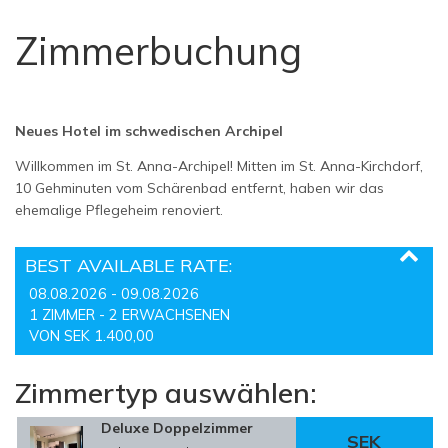
Zimmerbuchung
Neues Hotel im schwedischen Archipel
Willkommen im St. Anna-Archipel! Mitten im St. Anna-Kirchdorf,
10 Gehminuten vom Schärenbad entfernt, haben wir das
ehemalige Pflegeheim renoviert.
BEST AVAILABLE RATE:
08.08.2026 - 09.08.2026
1 ZIMMER -
2
ERWACHSENEN
VON SEK 1.400,00
Zimmertyp auswählen:
Deluxe Doppelzimmer
SEK