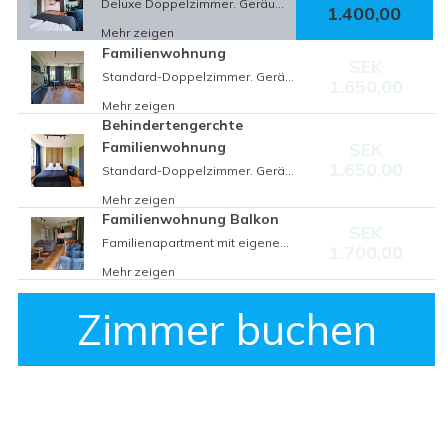
Deluxe Doppelzimmer. Geräumige Ferienwohnung mit Doppelbett, Küche und Essbereich. Voll ausgestattete Küche mit Herd, Backofen, Kühl-/Gefrierfach, Geschirrspüler und Küchenutensilien. Komplett gefliestes Badezimmer mit Fußbodenheizung, WC, Dusche und Hygieneartikeln. Zimmerkühlschrank, Smart-TV, WLAN. Jeden Morgen wird Ihnen ein leckeres kontinentales Frühstück auf Ihr Zimmer gebracht.
1.400,00
Mehr zeigen
Familienwohnung
SEK
Standard-Doppelzimmer. Geräumige Ferienwohnung mit Doppelbett, Küche und Essbereich. Voll ausgestattete Küche mit Herd, Backofen, Kühl-/Gefrierfach, Geschirrspüler und Küchenutensilien. Komplett gefliestes Badezimmer mit Fußbodenheizung, WC, Dusche und Hygieneartikeln. Zimmerkühlschrank, Smart-TV, WLAN. Jeden Morgen wird Ihnen ein leckeres kontinentales Frühstück auf Ihr Zimmer gebracht.
1.650,00
Mehr zeigen
Behindertengerchte
Familienwohnung
SEK
1.650,00
Standard-Doppelzimmer. Geräumige Ferienwohnung mit Doppelbett, Küche und Essbereich. Voll ausgestattete Küche mit Herd, Backofen, Kühl-/Gefrierfach, Geschirrspüler und Küchenutensilien. Komplett gefliestes Badezimmer mit Fußbodenheizung, WC, Dusche und Hygieneartikeln. Zimmerkühlschrank, Smart-TV, WLAN. Jeden Morgen wird Ihnen ein leckeres kontinentales Frühstück auf Ihr Zimmer gebracht.
Mehr zeigen
Familienwohnung Balkon
SEK
Familienapartment mit eigenem Balkon. Familienzimmer mit Platz für 4 Personen. Geräumige Ferienwohnung mit Doppelbett, Schlafsofa, Küche und Essbereich. Voll ausgestattete Küche mit Herd, Backofen, Kühl-/Gefrierfach, Geschirrspüler und Küchenutensilien. Komplett gefliestes Badezimmer mit Fußbodenheizung, WC, Dusche und Hygieneartikeln. Zimmerkühlschrank, Smart-TV, WLAN. Jeden Morgen wird Ihnen ein leckeres kontinentales Frühstück auf Ihr Zimmer gebracht.
1.700,00
Mehr zeigen
Zimmer buchen