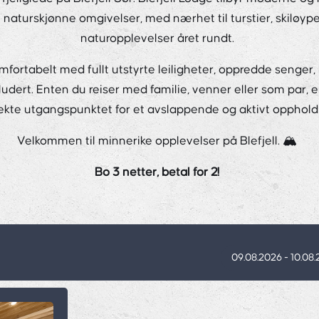
 i naturskjønne omgivelser, med nærhet til turstier, skiløype
naturopplevelser året rundt.
mfortabelt med fullt utstyrte leiligheter, oppredde senger
ludert. Enten du reiser med familie, venner eller som par, e
ekte utgangspunktet for et avslappende og aktivt opphold i 
Velkommen til minnerike opplevelser på Blefjell. 🏔️
Bo 3 netter, betal for 2!
09.08.2026 - 10.08