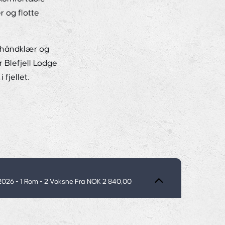
r og flotte
, håndklær og
r Blefjell Lodge
fjellet.
.2026
- 1 Rom -
2
Voksne
Fra NOK 2 840,00