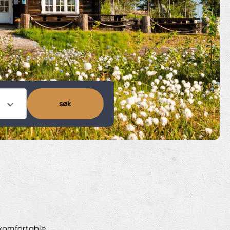
søk
 komfortable