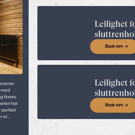
Leilighet f
sluttrenho
Next
Book rom
Leilighet f
personer.
t med
sluttrenho
g finnes
heten har
Book rom
 perfekt
r et