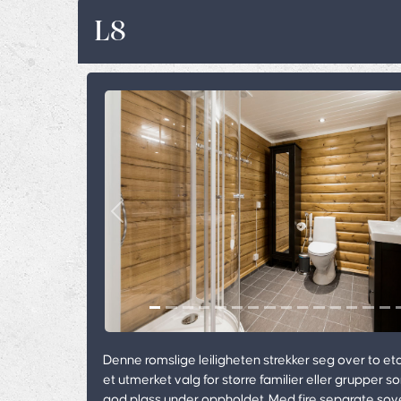
L8
Previous
Denne romslige leiligheten strekker seg over to et
et utmerket valg for større familier eller grupper 
god plass under oppholdet. Med fire separate sov