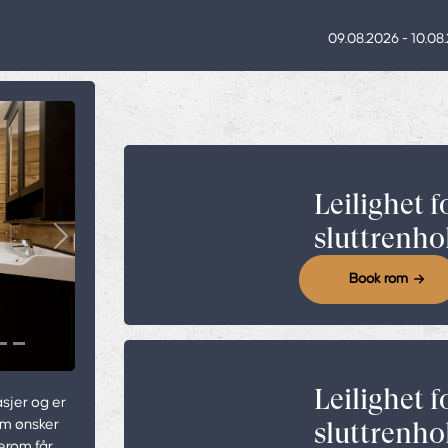
09.08.2026 - 10.08
Leilighet f
sluttrenho
Next
Book rom
Leilighet f
asjer og er
som ønsker
sluttrenho
erom får