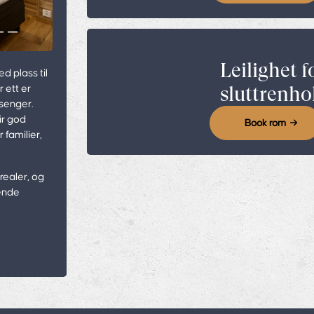
Leilighet f
d plass til
r ett er
sluttrenho
senger.
ir god
Book rom
 familier,
realer, og
pende