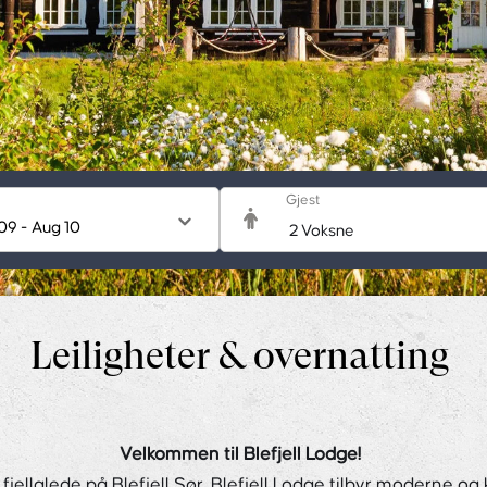
Gjest
Leiligheter & overnatting
Velkommen til Blefjell Lodge!
fjellglede på Blefjell Sør. Blefjell Lodge tilbyr moderne og