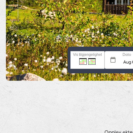
Vis tilgjengelighet
Dato
Opplev ekte 