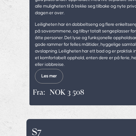
alle muligheten til å trekke seg tilbake og nyte priv
dagen er over.
Leiligheten har én dobbeltseng og flere enkeltseng
på soverommene, og tilbyr totalt sengeplasser for
åtte personer. Det lyse og funksjonelle oppholdsar
gode rammer for felles måltider, hyggelige samta
avslapning. Leiligheten har ett bad og er praktisk i
et komfortabelt opphold, enten dere er på ferie, h
eller jobbreise.
Les mer
Fra:
NOK 3 508
S7