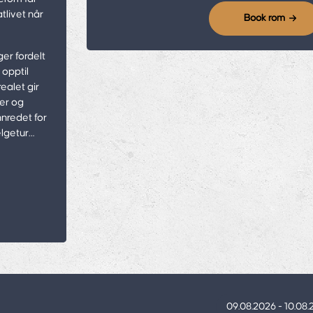
atlivet når
Book rom
er fordelt
 opptil
ealet gir
ler og
nnredet for
elgetur
09.08.2026 - 10.08