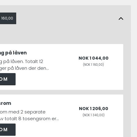
 160,00
g på låven
NOK 1 044,00
 på låven. Totalt 12
(NOK 1 160,00)
er på låven der den
køyeseng kan skjermast
ROM
eng. I rommet ved sidan
alen er eit sosialt område
lagt med bord og benker.
straum og moglegheit for
srom
obil både i sove- og
NOK 1 206,00
rom med 2 separate
avdelinga.
(NOK 1 340,00)
Av totalt 8 tosengsrom er
yeseng, eitt av romma er
ROM
med gjennomgang til 2