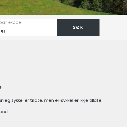
panjekode
SØK
g.
g sykkel er tillate, men el-sykkel er ikkje tillate.
and.