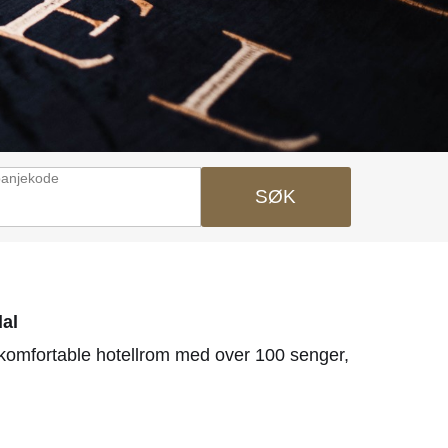
anjekode
SØK
dal
7 komfortable hotellrom med over 100 senger,