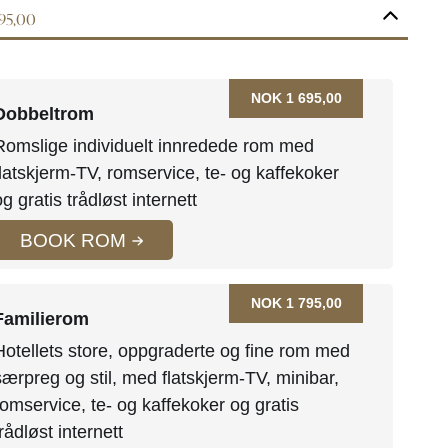
695,00
NOK 1 695,00
Dobbeltrom
Romslige individuelt innredede rom med
flatskjerm-TV, romservice, te- og kaffekoker
og gratis trådløst internett
BOOK ROM
NOK 1 795,00
Familierom
Hotellets store, oppgraderte og fine rom med
særpreg og stil, med flatskjerm-TV, minibar,
romservice, te- og kaffekoker og gratis
trådløst internett