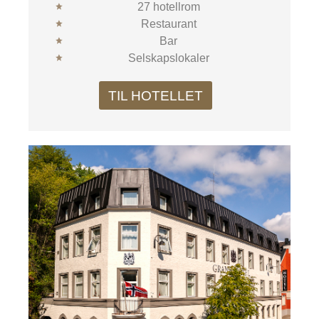
27 hotellrom
Restaurant
Bar
Selskapslokaler
TIL HOTELLET