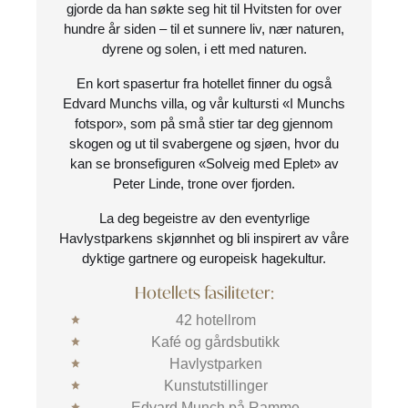
gjorde da han søkte seg hit til Hvitsten for over
hundre år siden – til et sunnere liv, nær naturen,
dyrene og solen, i ett med naturen.
En kort spasertur fra hotellet finner du også
Edvard Munchs villa, og vår kultursti «I Munchs
fotspor», som på små stier tar deg gjennom
skogen og ut til svabergene og sjøen, hvor du
kan se bronsefiguren «Solveig med Eplet» av
Peter Linde, trone over fjorden.
La deg begeistre av den eventyrlige
Havlystparkens skjønnhet og bli inspirert av våre
dyktige gartnere og europeisk hagekultur.
Hotellets fasiliteter:
42 hotellrom
Kafé og gårdsbutikk
Havlystparken
Kunstutstillinger
Edvard Munch på Ramme