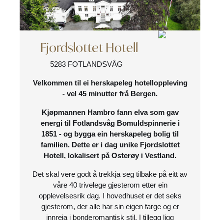
Fjordslottet Hotell
5283 FOTLANDSVÅG
Velkommen til ei herskapeleg hotelloppleving
- vel 45 minutter frå Bergen.
Kjøpmannen Hambro fann elva som gav
energi til Fotlandsvåg Bomuldspinnerie i
1851 - og bygga ein herskapeleg bolig til
familien. Dette er i dag unike Fjordslottet
Hotell, lokalisert på Osterøy i Vestland.
Det skal vere godt å trekkja seg tilbake på eitt av
våre 40 trivelege gjesterom etter ein
opplevelsesrik dag. I hovedhuset er det seks
gjesterom, der alle har sin eigen farge og er
innreia i bonderomantisk stil. I tillegg ligg