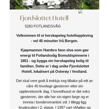
Fjordslottet Hotell
5283 FOTLANDSVÅG
Velkommen til ei herskapeleg hotelloppleving
- vel 45 minutter frå Bergen.
Kjøpmannen Hambro fann elva som gav
energi til Fotlandsvåg Bomuldspinnerie i
1851 - og bygga ein herskapeleg bolig til
familien. Dette er i dag unike Fjordslottet
Hotell, lokalisert på Osterøy i Vestland.
Det skal vere godt å trekkja seg tilbake på eitt av
våre 40 trivelege gjesterom etter ein
opplevelsesrik dag. I hovedhuset er det seks
gjesterom, der alle har sin eigen farge og er
innreia i bonderomantisk stil. I tillegg ligg
brudesuiten i 2. etasje. I 1997 vart «Mølla» og