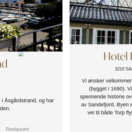
Hotel 
nd
3210 S
Vi ønsker velkommen t
(bygget i 1690). 
spennende historie ove
n i Åsgårdstrand, og har
av Sandefjord. Byen 
rden.
vei til både Torp fl
Restaurant