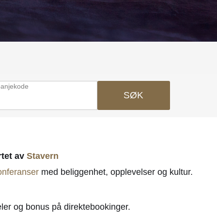
anjekode
SØK
rtet av
Stavern
onferanser
med beliggenhet, opplevelser og kultur.
ler og bonus på direktebookinger.