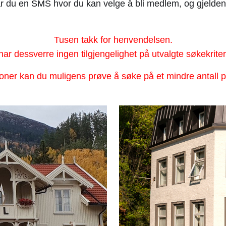
ar du en SMS hvor du kan velge å bli medlem, og gjelde
Tusen takk for henvendelsen.
har dessverre ingen tilgjengelighet på utvalgte søkekriter
soner kan du muligens prøve å søke på et mindre antall pe