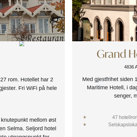
Grand Ho
4836
Med gjestfrihet siden 
i 27 rom. Hotellet har 2
Maritime Hotell, i d
jester. Fri WiFi på hele
senger, m
47 hotellro
t knutepunkt mellom øst
Selskapsloka
men Selma. Seljord hotel