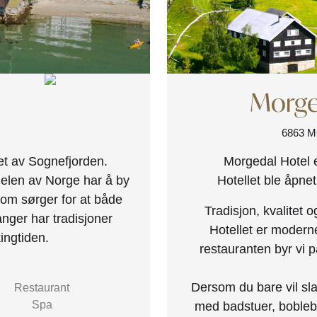
Morge
6863 
rtet av Sognefjorden.
Morgedal Hotel er
 delen av Norge har å by
Hotellet ble åpnet 
som sørger for at både
Tradisjon, kvalitet 
anger har tradisjoner
Hotellet er moderne
kingtiden.
restauranten byr vi p
Dersom du bare vil s
Restaurant
Spa
med badstuer, bobleba