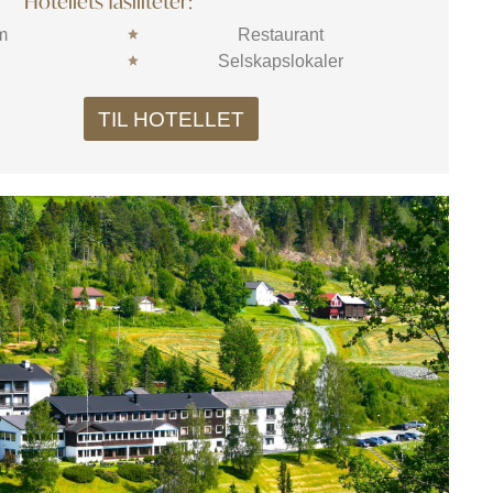
Hotellets fasiliteter:
m
Restaurant
Selskapslokaler
TIL HOTELLET