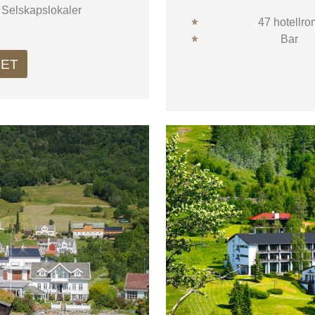
Selskapslokaler
47 hotellro
Bar
LET