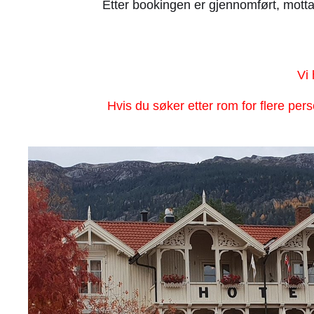
Etter bookingen er gjennomført, mott
Vi 
Hvis du søker etter rom for flere per