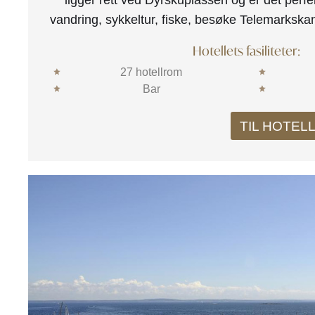
ligger rett ved Dyrskuplassen og er det perf
vandring, sykkeltur, fiske, besøke Telemarksk
Hotellets fasiliteter:
27 hotellrom
Bar
TIL HOTEL