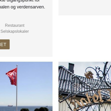
ekte utgangspunkt for
analen og verdensarven.
Restaurant
Selskapslokaler
LET