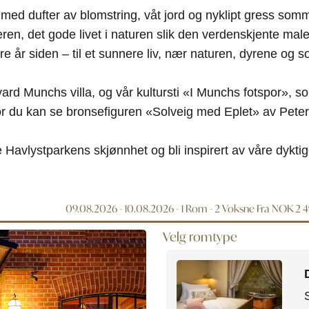
ed dufter av blomstring, våt jord og nyklipt gress som
en, det gode livet i naturen slik den verdenskjente male
re år siden – til et sunnere liv, nær naturen, dyrene og so
vard Munchs villa, og vår kultursti «I Munchs fotspor», 
 du kan se bronsefiguren «Solveig med Eplet» av Peter 
 Havlystparkens skjønnhet og bli inspirert av våre dykti
09.08.2026 - 10.08.2026
- 1 Rom -
2
Voksne
Fra NOK 2 
Velg romtype