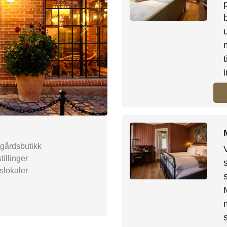
Next
 gårdsbutikk
tillinger
slokaler