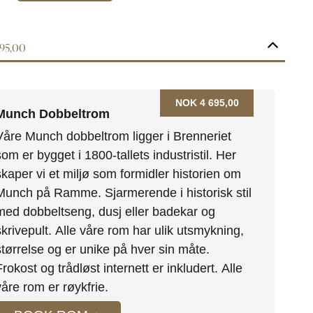
695,00
NOK 4 695,00
Munch Dobbeltrom
Våre Munch dobbeltrom ligger i Brenneriet
som er bygget i 1800-tallets industristil. Her
skaper vi et miljø som formidler historien om
Munch på Ramme. Sjarmerende i historisk stil
med dobbeltseng, dusj eller badekar og
skrivepult. Alle våre rom har ulik utsmykning,
størrelse og er unike på hver sin måte.
Frokost og trådløst internett er inkludert. Alle
våre rom er røykfrie.