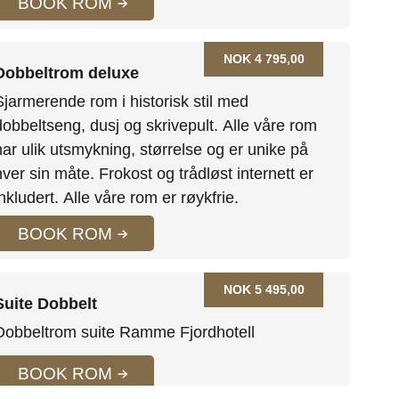
BOOK ROM
NOK 4 795,00
Dobbeltrom deluxe
Sjarmerende rom i historisk stil med
dobbeltseng, dusj og skrivepult. Alle våre rom
har ulik utsmykning, størrelse og er unike på
hver sin måte. Frokost og trådløst internett er
inkludert. Alle våre rom er røykfrie.
BOOK ROM
NOK 5 495,00
Suite Dobbelt
Dobbeltrom suite Ramme Fjordhotell
BOOK ROM