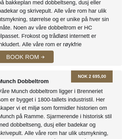
på bakkeplan med dobbeltseng, dusj eller
badekar og skrivepult. Alle våre rom har ulik
utsmykning, størrelse og er unike på hver sin
måte. Noen av våre dobbeltrom er HC
tilpasset. Frokost og trådløst internett er
inkludert. Alle våre rom er røykfrie
BOOK ROM
NOK 2 695,00
Munch Dobbeltrom
Våre Munch dobbeltrom ligger i Brenneriet
som er bygget i 1800-tallets industristil. Her
skaper vi et miljø som formidler historien om
Munch på Ramme. Sjarmerende i historisk stil
med dobbeltseng, dusj eller badekar og
skrivepult. Alle våre rom har ulik utsmykning,