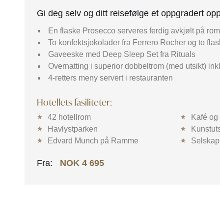
Gi deg selv og ditt reisefølge et oppgradert op
En flaske Prosecco serveres ferdig avkjølt på r
To konfektsjokolader fra Ferrero Rocher og to fla
Gaveeske med Deep Sleep Set fra Rituals
Overnatting i superior dobbeltrom (med utsikt) inkl.
4-retters meny servert i restauranten
Hotellets fasiliteter:
42 hotellrom
Kafé og
Havlystparken
Kunstuts
Edvard Munch på Ramme
Selskap
Fra:
NOK 4 695