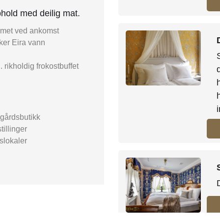
phold med deilig mat.
ommet ved ankomst
sker Eira vann
 rikholdig frokostbuffet
 gårdsbutikk
tillinger
slokaler