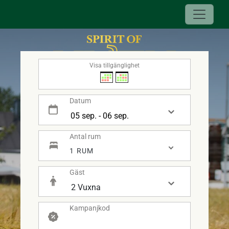
Visa tillgänglighet
Datum
Antal rum
- SPIRIT OF HVEN -
1 RUM
Gäst
Kampanjkod