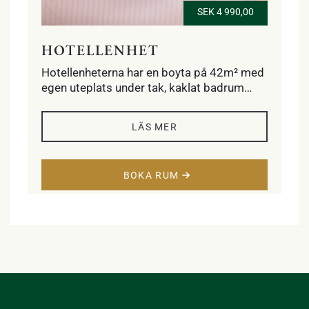
SEK 4 990,00
HOTELLENHET
Hotellenheterna har en boyta på 42m² med
egen uteplats under tak, kaklat badrum
med dusch, golvvärme, handdukstork och
hårtork. Sovrum med två enkelsängar
LÄS MER
alternativt dubbelsäng och vardagsrum
med fyra klubbfåtöljer, kabel-tv, minibar och
skrivbord. Ett sovloft med två enkelsängar.
BOKA RUM