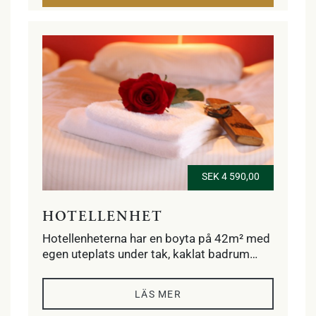
anläggningen.
SEK 4 590,00
HOTELLENHET
Hotellenheterna har en boyta på 42m² med
egen uteplats under tak, kaklat badrum
med dusch, golvvärme, handdukstork och
hårtork. Sovrum med två enkelsängar
LÄS MER
alternativt dubbelsäng och vardagsrum
med fyra klubbfåtöljer, kabel-tv, minibar och