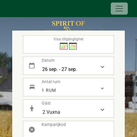
Visa tillgänglighet
Datum
Antal rum
- SPIRIT OF HVEN -
1 RUM
Gäst
Kampanjkod