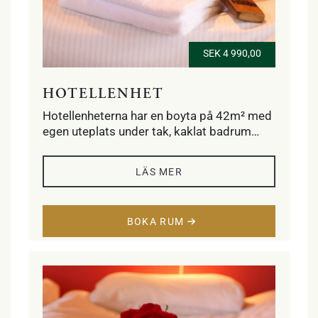
SEK 4 990,00
HOTELLENHET
Hotellenheterna har en boyta på 42m² med
egen uteplats under tak, kaklat badrum
med dusch, golvvärme, handdukstork och
hårtork. Sovrum med två enkelsängar
LÄS MER
alternativt dubbelsäng och vardagsrum
med fyra klubbfåtöljer, kabel-tv, minibar,
vattenkokare och skrivbord. Ett sovloft
BOKA RUM
med två enkelsängar. Free WiFi på hela
anläggningen.