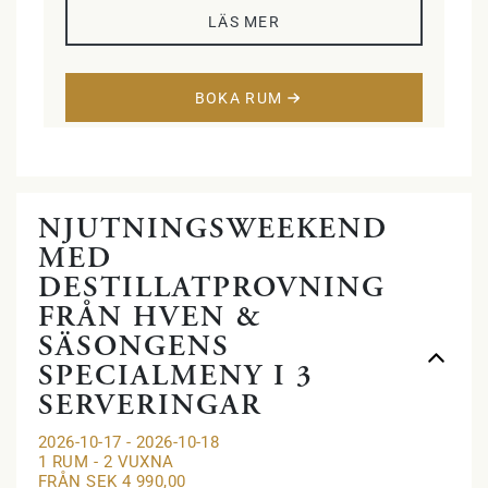
hårtork. Sovrum med två enkelsängar
LÄS MER
alternativt dubbelsäng och vardagsrum
med fyra klubbfåtöljer, kabel-tv, minibar och
skrivbord. Ett sovloft med två enkelsängar.
BOKA RUM
NJUTNINGSWEEKEND
MED
DESTILLATPROVNING
FRÅN HVEN &
SÄSONGENS
SPECIALMENY I 3
SERVERINGAR
2026-10-17 - 2026-10-18
1 RUM -
2
VUXNA
FRÅN SEK 4 990,00