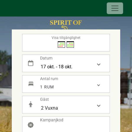
Visa tillgänglighet
Datum
Antal rum
- SPIRIT OF HVEN -
1 RUM
Gäst
Kampanjkod