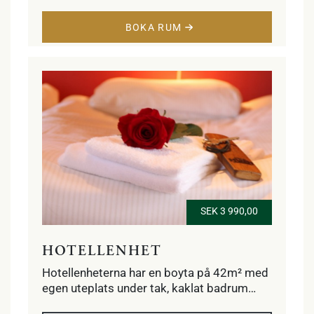
vattenkokare och skrivbord. Ett sovloft
BOKA RUM
med två enkelsängar. Free WiFi på hela
anläggningen.
SEK 3 990,00
HOTELLENHET
Hotellenheterna har en boyta på 42m² med
egen uteplats under tak, kaklat badrum
med dusch, golvvärme, handdukstork och