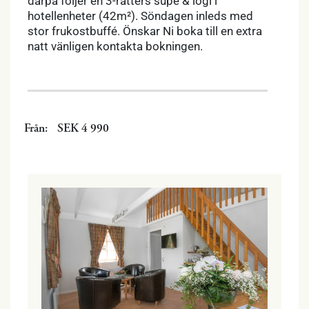
därpå följer en 3-rätters supé & logi i
hotellenheter (42m²). Söndagen inleds med
stor frukostbuffé. Önskar Ni boka till en extra
natt vänligen kontakta bokningen.
Från:
SEK 4 990