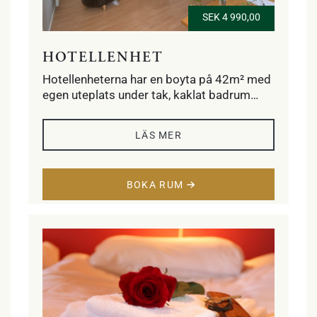
SEK 4 990,00
HOTELLENHET
Hotellenheterna har en boyta på 42m² med
egen uteplats under tak, kaklat badrum
med dusch, golvvärme, handdukstork och
hårtork. Sovrum med två enkelsängar
LÄS MER
alternativt dubbelsäng och vardagsrum
med fyra klubbfåtöljer, kabel-tv, minibar,
vattenkokare och skrivbord. Ett sovloft
BOKA RUM
med två enkelsängar. Free WiFi på hela
anläggningen.