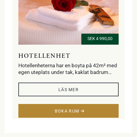
SEK 4 990,00
HOTELLENHET
Hotellenheterna har en boyta på 42m² med
egen uteplats under tak, kaklat badrum
med dusch, golvvärme, handdukstork och
hårtork. Sovrum med två enkelsängar
LÄS MER
alternativt dubbelsäng och vardagsrum
med fyra klubbfåtöljer, kabel-tv, minibar och
skrivbord. Ett sovloft med två enkelsängar.
BOKA RUM