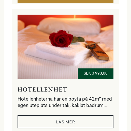
anläggningen.
SEK 3 990,00
HOTELLENHET
Hotellenheterna har en boyta på 42m² med
egen uteplats under tak, kaklat badrum
med dusch, golvvärme, handdukstork och
hårtork. Sovrum med två enkelsängar
LÄS MER
alternativt dubbelsäng och vardagsrum
med fyra klubbfåtöljer, kabel-tv, minibar,