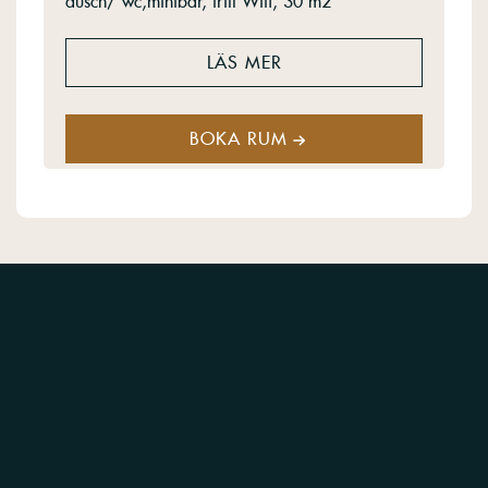
dusch/ wc,minibar, fritt Wifi, 30 m2
LÄS MER
BOKA RUM