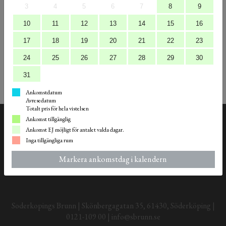
3
4
5
6
7
8
9
Att känna sig trygg, kunna slappna av och få vara sig själv. Pusta ut, och tanka
10
11
12
13
14
15
16
energi. Precis så vill vi att du ska känna hos oss. Oavsett vad du vill ha ut av din
vistelse ser vi till att du hamnar rätt, både i plats och i känslan.
17
18
19
20
21
22
23
24
25
26
27
28
29
30
31
Ankomstdatum
Avresedatum
Totalt pris för hela vistelsen
Ankomst tillgänglig
Ankomst EJ möjligt för antalet valda dagar.
Inga tillgängliga rum
Markera ankomstdag i kalendern
Soderkopings Brunn | Skönbergagatan 35, 61430, Söderköping |
0121-109 00 | info@sbrunn.se