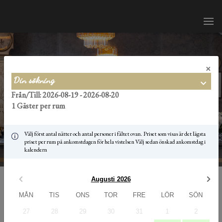
×
Din sökning
Från/Till: 2026-08-19 - 2026-08-20
1 Gäster per rum
Välj först antal nätter och antal personer i fältet ovan. Priset som visas är det lägsta
priset per rum på ankomstdagen för hela vistelsen Välj sedan önskad ankomstdag i
kalendern
Augusti 2026
MÅN
TIS
ONS
TOR
FRE
LÖR
SÖN
Rumsbokning
27
28
29
30
31
1
2