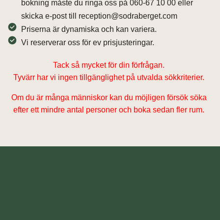
bokning måste du ringa oss på 060-67 10 00 eller
skicka e-post till reception@sodraberget.com
Priserna är dynamiska och kan variera.
Vi reserverar oss för ev prisjusteringar.
Tack så mycket för din förfrågan.
Tyvärr har vi ingen tillgänglighet på utvalda sökkriterier.
Om du är många människor kan du möjligen försök söka
efter ett mindre antal personer och boka sedan fler rum.