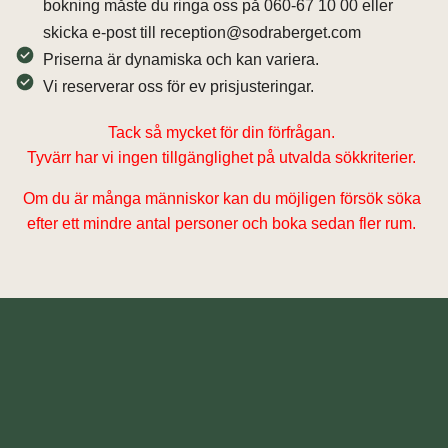
bokning måste du ringa oss på 060-67 10 00 eller
skicka e-post till reception@sodraberget.com
Priserna är dynamiska och kan variera.
Vi reserverar oss för ev prisjusteringar.
Tack så mycket för din förfrågan.
Tyvärr har vi ingen tillgänglighet på utvalda sökkriterier.
Om du är många människor kan du möjligen försök söka
efter ett mindre antal personer och boka sedan fler rum.