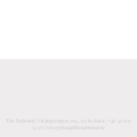
The National | Virängsvägen 100, 233 61 Bara | +46 40 635
51 00 | reception@thenational.se