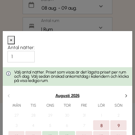
Antal rum
1 Rum
×
Gäst
Antal nätter:
Kampanjkod
Välj antal nätter. Priset som visas är det lägsta priset per rum
och dag. Välj sedan önskad ankomstdag i kalendern och klicka
på visa lediga rum.
SÖK
Augusti 2026
MÅN
TIS
ONS
TOR
FRE
LÖR
SÖN
27
28
29
30
31
1
2
3
4
5
6
7
8
9
Rumsbokning