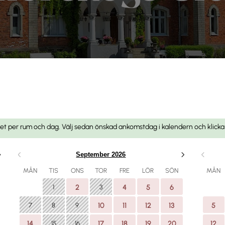
Antal rum
Gäst
riset per rum och dag. Välj sedan önskad ankomstdag i kalendern och klicka
1 Rum
September 2026
SÖK
MÅN
TIS
ONS
TOR
FRE
LÖR
SÖN
MÅN
1
2
3
4
5
6
7
8
9
10
11
12
13
5
14
15
16
17
18
19
20
12