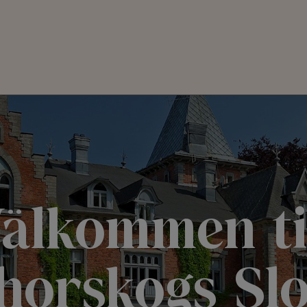
älkommen ti
horskogs Slo