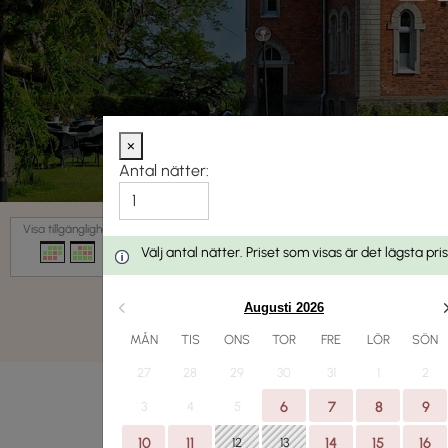
×
Antal nätter:
Datum
Visa tillgänglighet
Välj antal nätter. Priset som visas är det lägsta p
Augusti 2026
MÅN
TIS
ONS
TOR
FRE
LÖR
SÖN
27
28
29
30
31
1
2
3
4
5
6
7
8
9
10
11
12
13
14
15
16