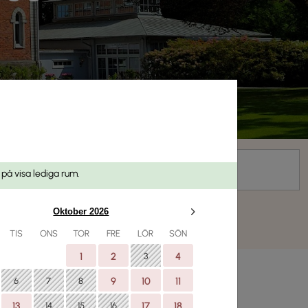
Kampanjkod
 på visa lediga rum.
Oktober 2026
TIS
ONS
TOR
FRE
LÖR
SÖN
1
2
3
4
6
7
8
9
10
11
13
14
15
16
17
18