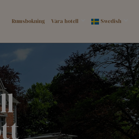
Rumsbokning
Våra hotell
Swedish
ll
tt