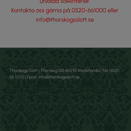
utvalda sökkriterier.
Kontakta oss gärna på 0520-661000 eller
info@thorskogsslott.se
Thorskogs Slott | Thorskog 100 463 93 Västerlanda | Tel: 0520-
66 10 00 | Epost: info@thorskogsslott.se