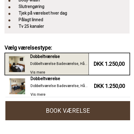
Slutrengøring
Tjek på værelset hver dag
Pålagt linned
Tv 25 kanaler
Vælg værelsestype:
Dobbeltværelse
DKK 1.250,00
Dobbeltværelse Badeværelse, Håndklæder, Shompoo, Body-wash, Gratis Wifi, Slutrengøring, Pålagt linned, Tv med 20 kanaler, Tjek på værelserne hver dag,
Vis mere
Dobbeltværelse
DKK 1.250,00
Dobbeltværelse Badeværelse, Håndklæder, Shompoo, Body-wash, Gratis Wifi, Slutrengøring, Pålagt linned, Tv med 20 kanaler, Tjek på værelserne hver dag,
Vis mere
BOOK VÆRELSE