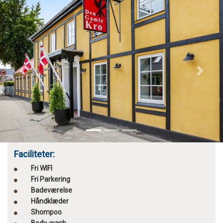
Previous
Next
Faciliteter:
Fri WIFI
Fri Parkering
Badeværelse
Håndklæder
Shompoo
Body-wash