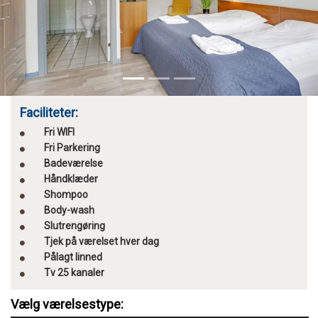
Previous
Next
Faciliteter:
Fri WIFI
Fri Parkering
Badeværelse
Håndklæder
Shompoo
Body-wash
Slutrengøring
Tjek på værelset hver dag
Pålagt linned
Tv 25 kanaler
Vælg værelsestype: