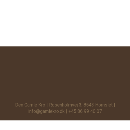
Den Gamle Kro | Rosenholmvej 3, 8543 Hornslet |
info@gamlekro.dk | +45 86 99 40 07