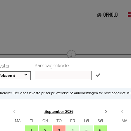
OPHOLD
nger
Oversigt
Kampagnekode
æster
Voksen 1
e herover. Der vises laveste priser pr. værelse på ankomstdagen for hele opholdet.
September 2026
MA
TI
ON
TO
FR
LØ
SØ
MA
1
2
3
4
5
6