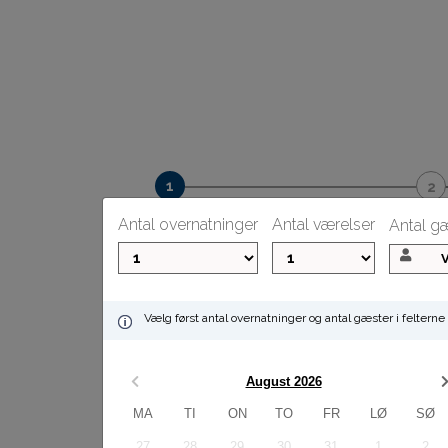
Ophold
Oplysni
Antal overnatninger
Antal værelser
Antal g
Ophold
Vælg først antal overnatninger og antal gæster i feltern
August 2026
MA
TI
ON
TO
FR
LØ
SØ
27
28
29
30
31
1
2