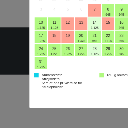
3
4
5
6
7
8
9
945
945
10
11
12
13
14
15
16
1.125
1.125
1.125
945
17
18
19
20
21
22
23
1.225
1.375
945
1.125
945
24
25
26
27
28
29
30
1.225
1.225
1.225
1.225
1.125
1.225
945
31
Gl. Skovridergaar
1.225
Ankomstdato
Mulig ankom
Afrejsedato
Samlet pris pr. værelse for
hele opholdet