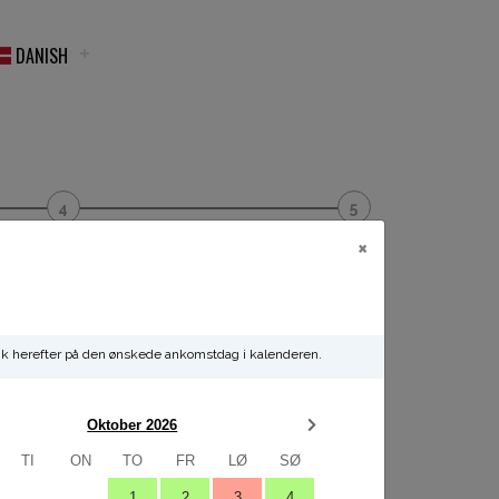
DANISH
Kvittering
Betaling
×
 Klik herefter på den ønskede ankomstdag i kalenderen.
Oktober 2026
TI
ON
TO
FR
LØ
SØ
1
2
3
4