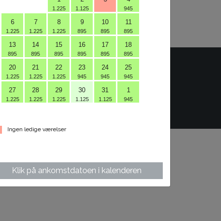
1.225
1.125
945
6
7
8
9
10
11
1.225
1.225
1.225
895
895
895
13
14
15
16
17
18
895
895
895
895
895
895
20
21
22
23
24
25
1.225
1.225
1.225
945
945
945
27
28
29
30
31
1
1.225
1.225
1.225
1.125
1.125
945
| glskov@glskov.dk
Ingen ledige værelser
Klik på ankomstdatoen i kalenderen