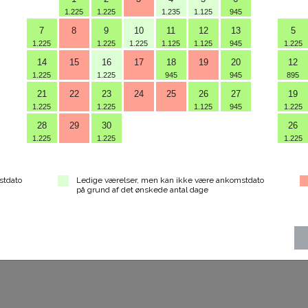
1.225
1.225
1.235
1.125
945
7
8
9
10
11
12
13
5
1.225
1.225
1.225
1.125
1.125
945
1.225
14
15
16
17
18
19
20
12
1.225
1.225
945
945
895
21
22
23
24
25
26
27
19
1.225
1.225
1.125
945
1.225
28
29
30
26
1.225
1.225
1.225
d | Marienlundsvej 36 | DK- 8600 Silkeborg | +45 87 22 55 00 
stdato
Ledige værelser, men kan ikke være ankomstdato
på grund af det ønskede antal dage