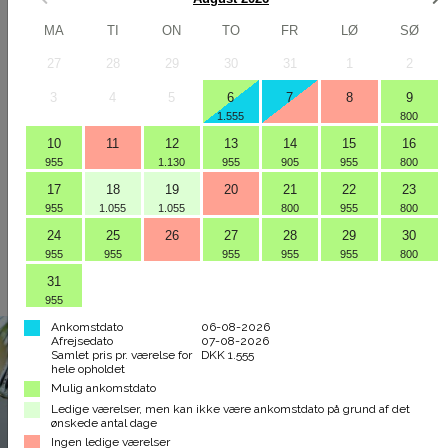
inkl. moms
Vis mere
MA
TI
ON
TO
FR
LØ
SØ
BOOK VÆRELSE
27
28
29
30
31
1
2
3
4
5
6
7
8
9
1.555
800
10
11
12
13
14
15
16
955
1.130
955
905
955
800
17
18
19
20
21
22
23
955
1.055
1.055
800
955
800
OPHOLD MED HALVPENSION:
24
25
26
27
28
29
30
06-08-2026 - 07-08-2026
955
955
955
955
955
800
1 VÆRELSE -
1
VOKSEN
31
FRA DKK 1.625,00
955
Ankomstdato
06-08-2026
Afrejsedato
07-08-2026
Samlet pris pr. værelse for
DKK 1.555
hele opholdet
Mulig ankomstdato
Ledige værelser, men kan ikke være ankomstdato på grund af det
ønskede antal dage
Ingen ledige værelser