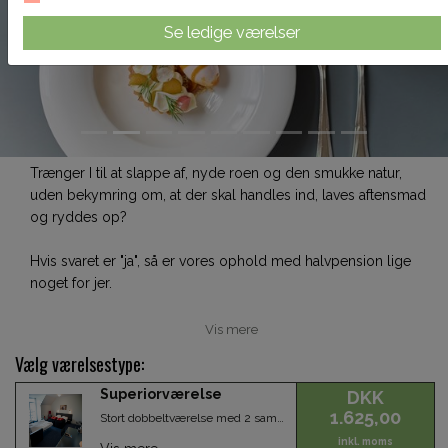
Previous
Next
Se ledige værelser
Trænger I til at slappe af, nyde roen og den smukke natur,
uden bekymring om, at der skal handles ind, laves aftensmad
og ryddes op?
Hvis svaret er "ja", så er vores ophold med halvpension lige
noget for jer.
Vis mere
Vælg værelsestype:
Superiorværelse
DKK
1.625,00
Stort dobbeltværelse med 2 sammensatte enkeltsenge, samt badeværelse med brusebad eller karbad og toilet. Alle værelser har fransk altan. Tillæg for opredning til børn under 12 år (mod tillæg).
inkl. moms