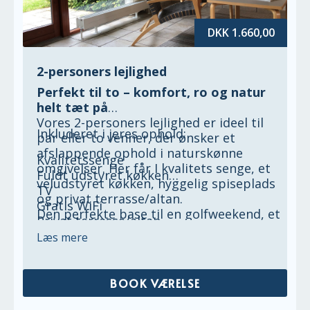
DKK 1.660,00
2-personers lejlighed
Perfekt til to – komfort, ro og natur
helt tæt på
Vores 2-personers lejlighed er ideel til
Inkluderet i jeres ophold:
par eller to venner, der ønsker et
afslappende ophold i naturskønne
Kvalitetssenge
omgivelser. Her får I kvalitets senge, et
Fuldt udstyret køkken
veludstyret køkken, hyggelig spiseplads
TV
og privat terrasse/altan.
Gratis WiFi
Den perfekte base til en golfweekend, et
Privat terrasse/altan
romantisk ophold eller en miniferie ved
Fri parkering
Læs mere
fjorden.
Slutrengøring og linned
BOOK VÆRELSE