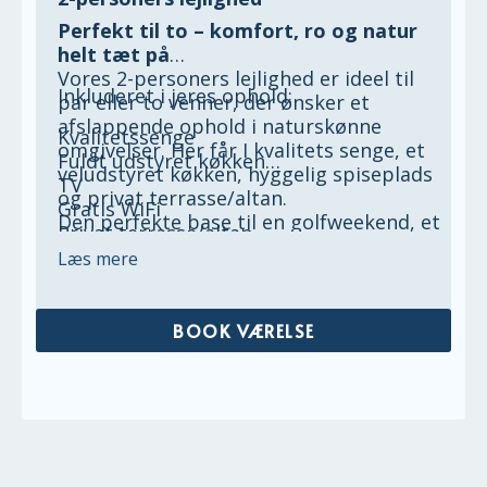
Perfekt til to – komfort, ro og natur
helt tæt på
Vores 2-personers lejlighed er ideel til
Inkluderet i jeres ophold:
par eller to venner, der ønsker et
afslappende ophold i naturskønne
Kvalitetssenge
omgivelser. Her får I kvalitets senge, et
Fuldt udstyret køkken
veludstyret køkken, hyggelig spiseplads
TV
og privat terrasse/altan.
Gratis WiFi
Den perfekte base til en golfweekend, et
Privat terrasse/altan
romantisk ophold eller en miniferie ved
Fri parkering
Læs mere
fjorden.
Slutrengøring og linned
BOOK VÆRELSE