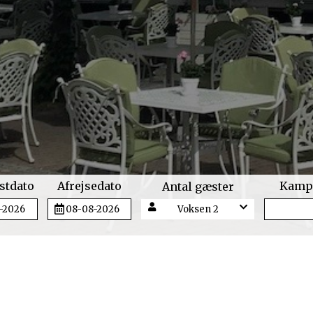
tdato
Afrejsedato
Kamp
Antal gæster
Voksen 2