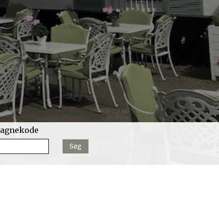
agnekode
Søg