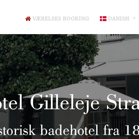
VÆRELSES BOOKING
DANISH
tel Gilleleje Str
storisk badehotel fra 1