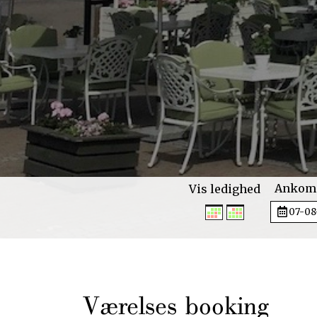
Ankoms
Vis ledighed
Værelses booking