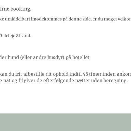
line booking.
 ikke umiddelbart imødekommes på denne side, er du meget velkomm
illeleje Strand.
er hund (eller andre husdyr) på hotellet.
an du frit afbestille dit ophold indtil 48 timer inden ankom
ste nat og frigiver de efterfølgende nætter uden beregning.