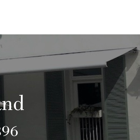
and
896