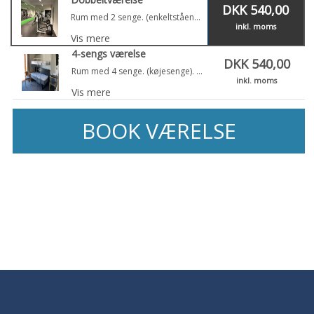
DKK 540,00
Rum med 2 senge. (enkeltstående senge). Opholdet er inkl. linned og badehåndklæde. Faciliteter: WIFI, TV, hårtørrer, badeværelse/toilet, gratis parkering og gratis adgang til fitnesscenter.
inkl. moms
Vis mere
4-sengs værelse
DKK 540,00
Rum med 4 senge. (køjesenge). The stay is incl. linen and towel. Faciliteter: WIFI, TV, hårtørrer, badeværelse/toilet, gratis parkering og gratis adgang til fitnesscenter.
inkl. moms
Vis mere
BOOK VÆRELSE