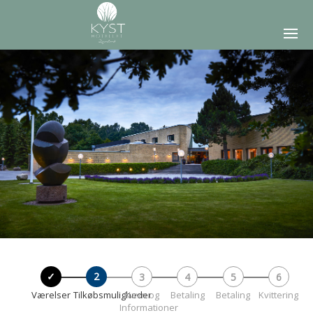
Værelser
Tilkøbsmuligheder
Navn og
Betaling
Betaling
Kvittering
Informationer