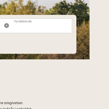
Fordelskode
ne omgivelser.
r indgår i opholdet.