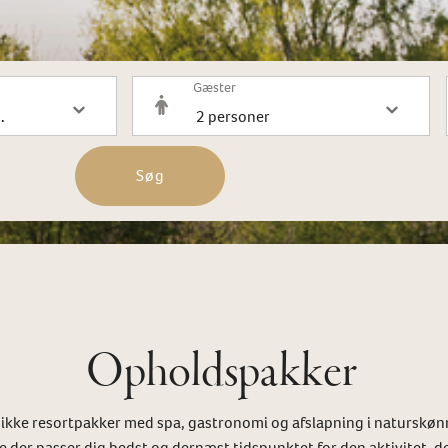
Gæster
Søg
Opholdspakker
ikke resortpakker med spa, gastronomi og afslapning i naturskøn
 der passer dig bedst og dernæst tidspunktet for den aktivitet, de