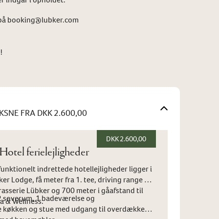
os på booking@lubker.com
!
KSNE
FRA DKK 2.600,00
DKK 2.600,00
otel ferielejligheder
nktionelt indrettede hotellejligheder ligger i
er Lodge, få meter fra 1. tee, driving range og
rasserie Lübker og 700 meter i gåafstand til
 2 soverum, 1 badeværelse og
a & Wellness.
økken og stue med udgang til overdækket