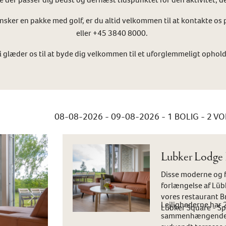
ønsker en pakke med golf, er du altid velkommen til at kontakte 
eller +45 3840 8000.
i glæder os til at byde dig velkommen til et uforglemmeligt ophold
08-08-2026 - 09-08-2026
- 1 BOLIG -
2
VO
Lubker Lodge H
Disse moderne og fu
forlængelse af Lübk
vores restaurant B
Next
Lejlighederne har
Lübker Square - Sp
sammenhængende k