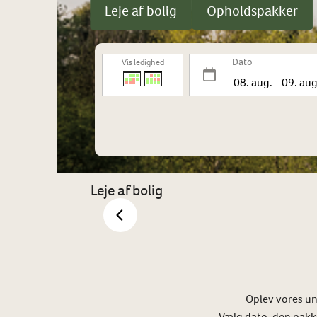
Leje af bolig
Opholdspakker
Dato
Vis ledighed
Leje af bolig
Oplev vores un
Vælg dato, den pakke