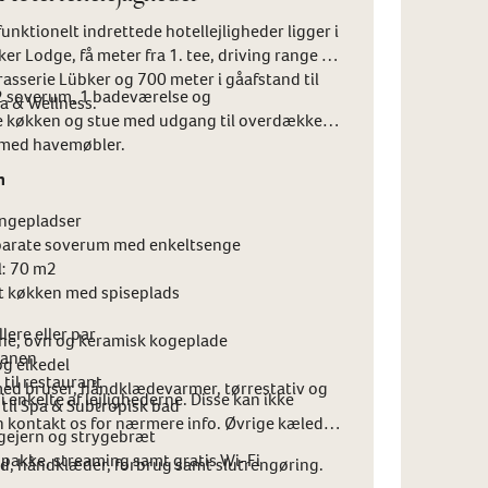
nktionelt indrettede hotellejligheder ligger i
er Lodge, få meter fra 1. tee, driving range og
rasserie Lübker og 700 meter i gåafstand til
 2 soverum, 1 badeværelse og
a & Wellness.
økken og stue med udgang til overdækket
 med havemøbler.
n
engepladser
eparate soverum med enkeltsenge
l: 70 m2
t køkken med spiseplads
llere eller par
e, ovn og keramisk kogeplade
fbanen
g elkedel
 til restaurant
ed bruser, håndklædevarmer, tørrestativ og
i enkelte af lejlighederne. Disse kan ikke
 til Spa & Subtropisk bad
 kontakt os for nærmere info. Øvrige kæledyr
ygejern og strygebræt
v-pakke, streaming samt gratis Wi-Fi
ned, håndklæder, forbrug samt slutrengøring.