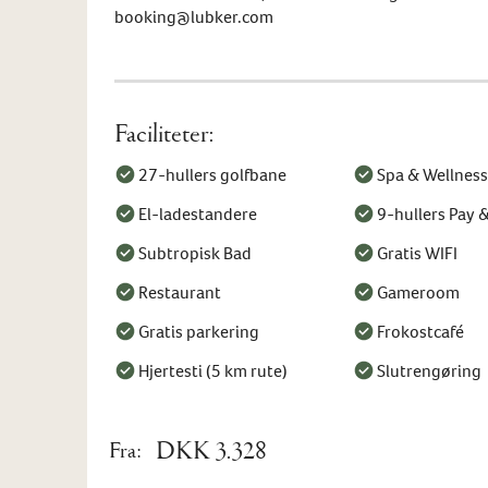
booking@lubker.com
Faciliteter:
27-hullers golfbane
Spa & Wellness
El-ladestandere
9-hullers Pay &
Subtropisk Bad
Gratis WIFI
Restaurant
Gameroom
Gratis parkering
Frokostcafé
Hjertesti (5 km rute)
Slutrengøring
DKK 3.328
Fra: