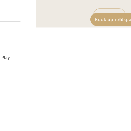
Læs mere
Book opholdsp
 Play