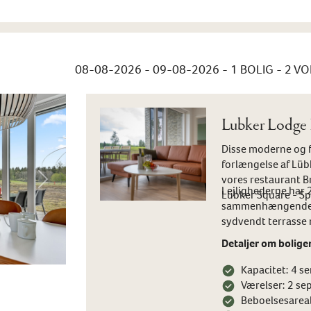
08-08-2026 - 09-08-2026
- 1 BOLIG -
2
VO
Lubker Lodge H
Disse moderne og fu
forlængelse af Lübk
vores restaurant B
Next
Lejlighederne har
Lübker Square - Sp
sammenhængende k
sydvendt terrasse
Detaljer om bolige
Kapacitet: 4 s
Værelser: 2 s
Beboelsesarea