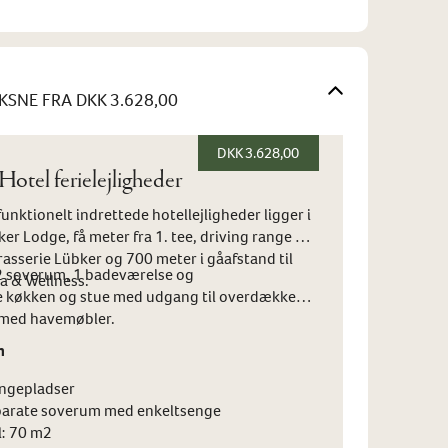
KSNE
FRA DKK 3.628,00
DKK 3.628,00
otel ferielejligheder
nktionelt indrettede hotellejligheder ligger i
er Lodge, få meter fra 1. tee, driving range og
rasserie Lübker og 700 meter i gåafstand til
 2 soverum, 1 badeværelse og
a & Wellness.
økken og stue med udgang til overdækket
 med havemøbler.
n
engepladser
eparate soverum med enkeltsenge
l: 70 m2