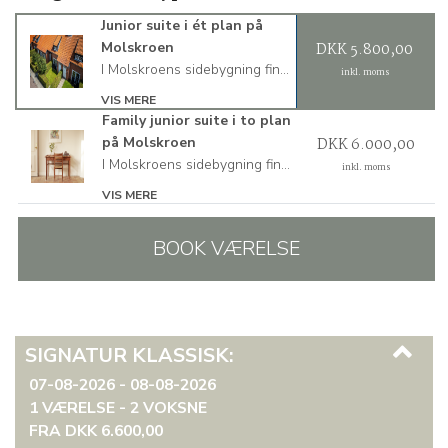
Junior suite i ét plan på
Molskroen
DKK 5.800,00
I Molskroens sidebygning finder man vores Family Junior Suite i ét plan. Dette værelse er let tilgængelig og uden trapper. Suiten har plads til to overnattende gæster og er indrettet med en dobbeltseng, biopejs og stort badeværelse i Philippe Starck-design. Junior Suiten i ét plan har også egen indgang, lille have med terrasse og mulighed for parkering ude foran.
inkl. moms
VIS MERE
Family junior suite i to plan
på Molskroen
DKK 6.000,00
I Molskroens sidebygning findes vores Family Junior Suiter i to plan. Suiterne har egen indgang, lille have med terrasse og mulighed for parkering ude foran. Suiterne har plads til op mod fire overnattende gæster og fordeler sig på to etager. I stueetagen er her entré, opholdsstue med biopejs og stort badeværelse med badekar i Philippe Starck-design. På 1. sal er her to soveværelser med en dobbeltseng i hver. Soveværelserne kan adskilles af en skydedør med gennemgang.
inkl. moms
VIS MERE
BOOK VÆRELSE
SIGNATUR KLASSISK:
07-08-2026 - 08-08-2026
1 VÆRELSE -
2
VOKSNE
FRA DKK 6.600,00