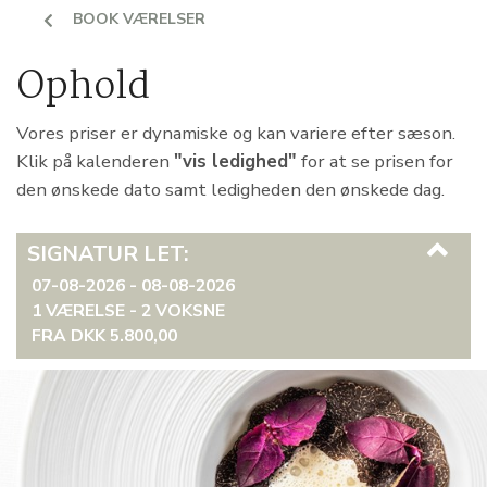
BOOK VÆRELSER
Ophold
Vores priser er dynamiske og kan variere efter sæson.
Klik på kalenderen
"vis ledighed"
for at se prisen for
den ønskede dato samt ledigheden den ønskede dag.
SIGNATUR LET:
07-08-2026 - 08-08-2026
1 VÆRELSE -
2
VOKSNE
FRA DKK 5.800,00