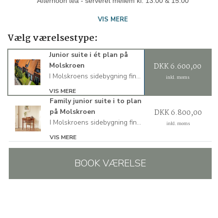
Afternoon tea - serveret mellem kl. 13.00 & 15.00
VIS MERE
Vælg værelsestype:
Junior suite i ét plan på
Molskroen
DKK 6.600,00
I Molskroens sidebygning finder man vores Family Junior Suite i ét plan. Dette værelse er let tilgængelig og uden trapper. Suiten har plads til to overnattende gæster og er indrettet med en dobbeltseng, biopejs og stort badeværelse i Philippe Starck-design. Junior Suiten i ét plan har også egen indgang, lille have med terrasse og mulighed for parkering ude foran.
inkl. moms
VIS MERE
Family junior suite i to plan
på Molskroen
DKK 6.800,00
I Molskroens sidebygning findes vores Family Junior Suiter i to plan. Suiterne har egen indgang, lille have med terrasse og mulighed for parkering ude foran. Suiterne har plads til op mod fire overnattende gæster og fordeler sig på to etager. I stueetagen er her entré, opholdsstue med biopejs og stort badeværelse med badekar i Philippe Starck-design. På 1. sal er her to soveværelser med en dobbeltseng i hver. Soveværelserne kan adskilles af en skydedør med gennemgang.
inkl. moms
VIS MERE
BOOK VÆRELSE