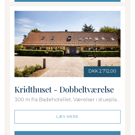
DKK 2.712,00
Kridthuset - Dobbeltværelse
300 m fra Badehotellet. Værelser i stueplan
og 1. sal. Dobbeltseng. Eget bad/toilet
LÆS MERE