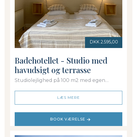
DKK 2.595,00
Badehotellet - Studio med
havudsigt og terrasse
Studiolejlighed på 100 m2 med egen
indgang, bad/toilet og udsigt over
Østersøen i 2 plan. På Badehotellet
LÆS MERE
BOOK VÆRELSE