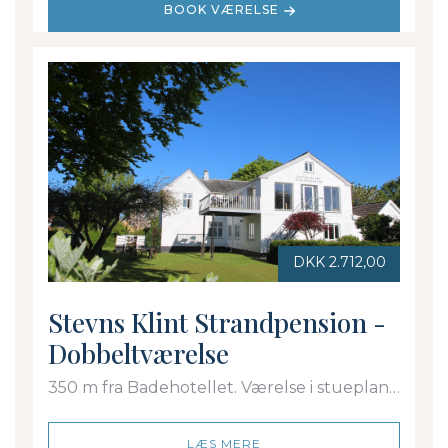
BOOK VÆRELSE
DKK 2.712,00
Stevns Klint Strandpension -
Dobbeltværelse
350 m fra Badehotellet. Værelse i stueplan
med dobbeltseng. Eget bad/toilet
LÆS MERE