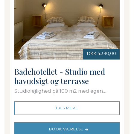
DKK 4.390,00
Badehotellet - Studio med
havudsigt og terrasse
Studiolejlighed på 100 m2 med egen
indgang, bad/toilet og udsigt over
Østersøen i 2 plan. På Badehotellet
LÆS MERE
BOOK VÆRELSE