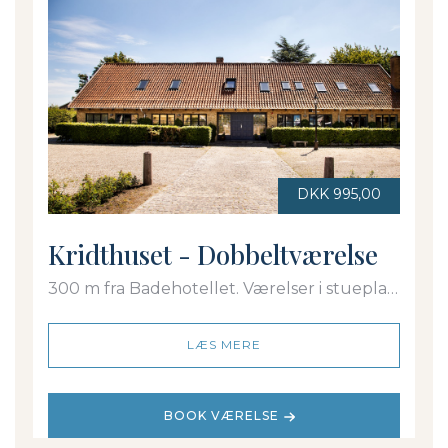
DKK 995,00
Kridthuset - Dobbeltværelse
300 m fra Badehotellet. Værelser i stueplan
og 1. sal. Dobbeltseng. Eget bad/toilet
LÆS MERE
BOOK VÆRELSE