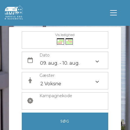
Vis ledighed
Dato
Nyd naturen, maden & hinanden
Gæster
Kampagnekode
SØG
Ophold