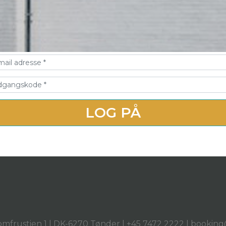
gin Form
LOG PÅ
omfrustien 1 | DK-6270 Tønder | +45 7472 2222 | booki