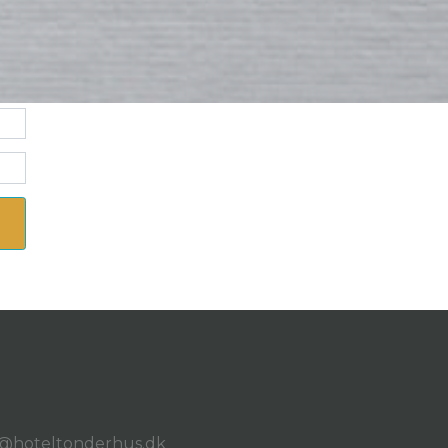
ng@hoteltonderhus.dk